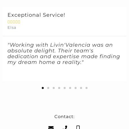
Smooth Buying Experience





Patrick
"I can't thank Livin'Valencia enough for
the smooth and stress-free buying
process. They went above and beyond
to find the perfect property for us."
Contact: