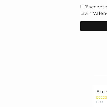
J'accepte
Livin'Valen
s into Reality
Exce





Elsa